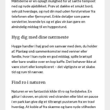
Måltiderne er en oplagt mulighed for at sætte tempoet
ned og nyde øjeblikket. Prøv at dække et smukt bord,
selv på hverdage, og nyd din mad uden forstyrrelser fra
telefonen eller fjernsynet. Enkle detaljer som pæne
servietter, levende lys og et glas vin kan gøre en
almindelig middag til en hyggestund.
Hyg dig med dine nærmeste
Hygge handler i høj grad om samvær med dem, du holder
af. Planlæg små sammenkomster med venner eller
familie, hvor I kan nyde en god middag, spille brætspil
eller bare snakke over en kop kaffe. Det behøver ikke at
være stort eller kompliceret – det vigtigste er at skabe
tid og rum til nærvær.
Find ro i naturen
Naturen er en fantastisk kilde til ro og fordybelse. En
gåtur i skoven, en picnic ved stranden eller blot en pause
i en park kan give dig et tiltrængt pusterum fra en travl
hverdag. At koble af fra skærme og bare nyde stilheden